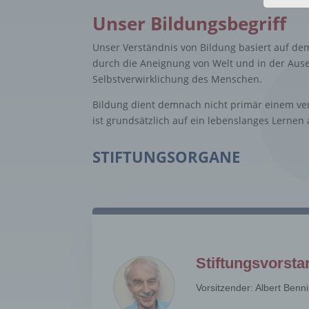
Lösch
Unser Bildungsbegriff
d) Ei
Unser Verständnis von Bildung basiert auf d
Einsc
durch die Aneignung von Welt und in der Aus
perso
einzu
Selbstverwirklichung des Menschen.
e) Pr
Bildung dient demnach nicht primär einem ver
ist grundsätzlich auf ein lebenslanges Lerne
Profi
Daten
werde
STIFTUNGSORGANE
Perso
Arbei
Inter
diese
f) P
Pseud
Stiftungsvorsta
einer
Hinzu
Vorsitzender: Albert Benn
betro
Infor