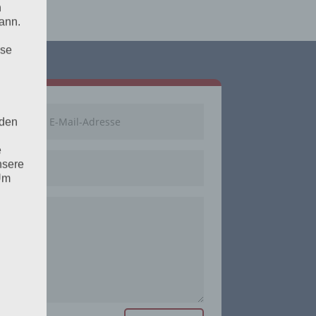
n
ann.
ise
 den
e
nsere
 Um