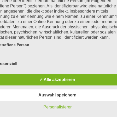
ifizierte oder identifizierbare natürliche Person (im Folgenden
ffene Person") beziehen. Als identifizierbar wird eine natürliche
n angesehen, die direkt oder indirekt, insbesondere mittels
nung zu einer Kennung wie einem Namen, zu einer Kennnumm
ortdaten, zu einer Online-Kennung oder zu einem oder mehrer
deren Merkmalen, die Ausdruck der physischen, physiologisch
ischen, psychischen, wirtschaftlichen, kulturellen oder sozialen
tät dieser natürlichen Person sind, identifiziert werden kann.
troffene Person

fene Person ist jede identifizierte oder identifizierbare natürlich
n, deren personenbezogene Daten von dem für die Verarbeitu
ssenziell
twortlichen verarbeitet werden.
ABOUT
rarbeitung
✓ Alle akzeptieren
Über uns …
beitung ist jeder mit oder ohne Hilfe automatisierter Verfahren
führte Vorgang oder jede solche Vorgangsreihe im Zusammen
ersonenbezogenen Daten wie das Erheben, das Erfassen, die
Auswahl speichern
isation, das Ordnen, die Speicherung, die Anpassung oder
derung, das Auslesen, das Abfragen, die Verwendung, die
2002 als eine selbständige Stiftung gegründet. Die Stiftung realisi
Personalisieren
legung durch Übermittlung, Verbreitung oder eine andere Form 
aftlichen Bedürfnis folgend, dem Gemeinwohl verpflichtet sind.
tstellung, den Abgleich oder die Verknüpfung, die Einschränkun