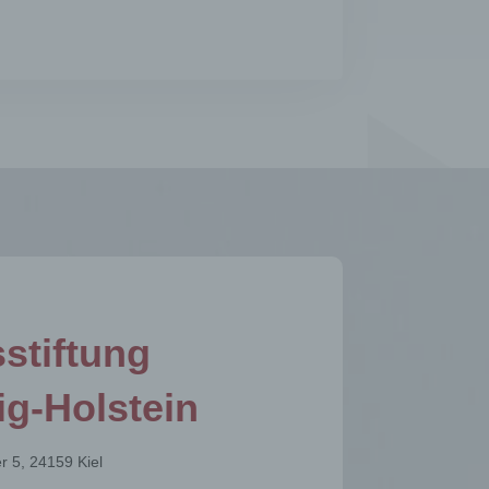
die
rbaren
ittel
ie
as
g
en
stiftung
de,
g-Holstein
rag
r 5, 24159 Kiel