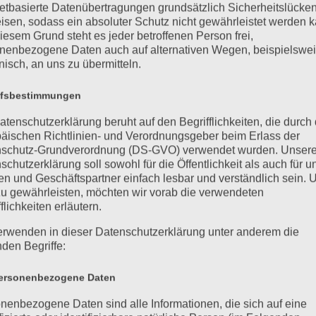
netbasierte Datenübertragungen grundsätzlich Sicherheitslücke
isen, sodass ein absoluter Schutz nicht gewährleistet werden k
iesem Grund steht es jeder betroffenen Person frei,
nenbezogene Daten auch auf alternativen Wegen, beispielswe
onisch, an uns zu übermitteln.
ffsbestimmungen
en!
atenschutzerklärung beruht auf den Begrifflichkeiten, die durch
äischen Richtlinien- und Verordnungsgeber beim Erlass der
nehmen Sie jederzeit gern
schutz-Grundverordnung (DS-GVO) verwendet wurden. Unser
schutzerklärung soll sowohl für die Öffentlichkeit als auch für u
n und Geschäftspartner einfach lesbar und verständlich sein.
zu gewährleisten, möchten wir vorab die verwendeten
flichkeiten erläutern.
erwenden in dieser Datenschutzerklärung unter anderem die
nden Begriffe:
rsonenbezogene Daten
nenbezogene Daten sind alle Informationen, die sich auf eine