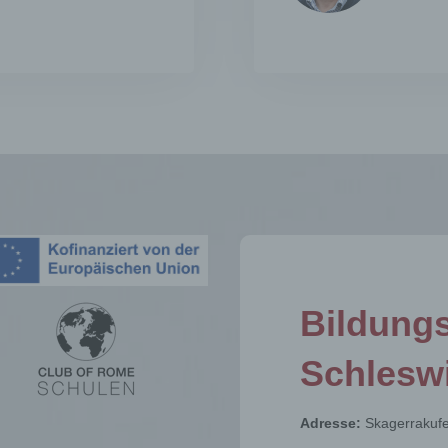
isatorischen Maßnahmen unterliegen, die gewährleisten, dass 
nenbezogenen Daten nicht einer identifizierten oder identifizie
lichen Person zugewiesen werden.
rantwortlicher oder für die Verarbeitung Verantwortlicher
twortlicher oder für die Verarbeitung Verantwortlicher ist die
liche oder juristische Person, Behörde, Einrichtung oder andere
e, die allein oder gemeinsam mit anderen über die Zwecke und M
erarbeitung von personenbezogenen Daten entscheidet. Sind d
e und Mittel dieser Verarbeitung durch das Unionsrecht oder d
 der Mitgliedstaaten vorgegeben, so kann der Verantwortliche
hungsweise können die bestimmten Kriterien seiner Benennun
dem Unionsrecht oder dem Recht der Mitgliedstaaten vorgeseh
n.
Bildungs
ftragsverarbeiter
agsverarbeiter ist eine natürliche oder juristische Person, Behör
Schleswi
chtung oder andere Stelle, die personenbezogene Daten im Auft
erantwortlichen verarbeitet.
mpfänger
Adresse:
Skagerrakufe