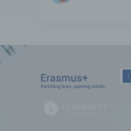
organ
perso
natür
g) Ve
Veran
natür
Stell
der V
Zweck
Recht
bezie
nach 
werde
h) Au
Auftr
Einri
des V
i) E