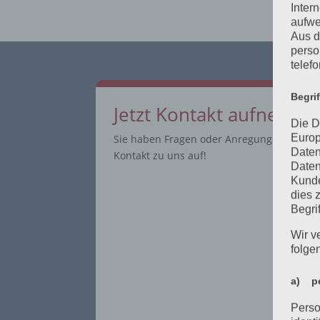
Inter
aufwe
Aus d
perso
telef
Begri
Jetzt Kontakt aufnehem
Die D
Europ
Sie haben Fragen oder Anregungen? Dann 
Daten
Kontakt zu uns auf!
Daten
Kunde
dies 
Begrif
Wir v
folge
a) pe
Perso