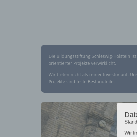
Die Bildungsstiftung Schleswig-Holstein is
orientierter Projekte verwirklicht.
Wir treten nicht als reiner Investor auf. 
Projekte sind feste Bestandteile.
Dat
Stand
Wir f