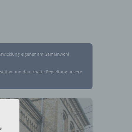
e Entwicklung eigener am Gemeinwohl
vestition und dauerhafte Begleitung unsere
e