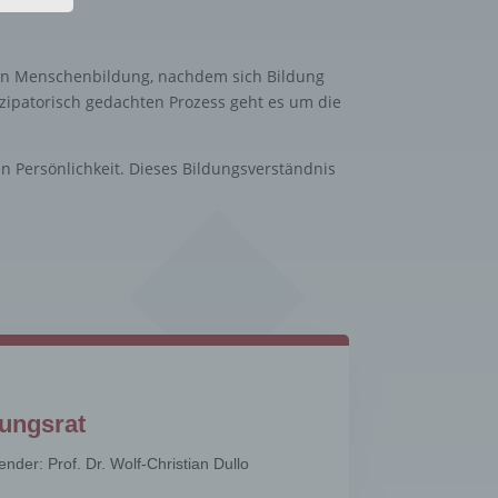
nen Menschenbildung, nachdem sich Bildung
ipatorisch gedachten Prozess geht es um die
 Persönlichkeit. Dieses Bildungsverständnis
gener
wendet
che
eben,
el
n
tungsrat
en
ender: Prof. Dr. Wolf-Christian Dullo
ichen