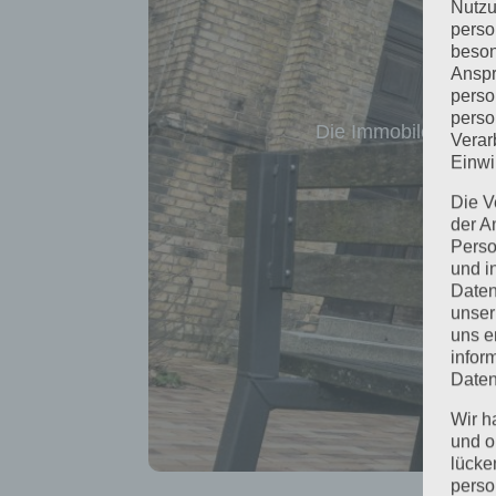
Nutzu
perso
beson
Anspr
perso
perso
Die Immobilen gGmbH
Verar
Einwi
Die V
der A
Perso
und i
Daten
unser
uns e
infor
Daten
Wir h
und o
lücke
perso