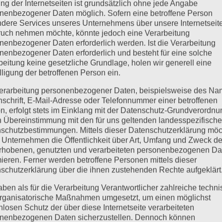
ng der Internetseiten ist grundsätzlich ohne jede Angabe
nenbezogener Daten möglich. Sofern eine betroffene Person
dere Services unseres Unternehmens über unsere Internetseite
Econ Immobilien gGmb
uch nehmen möchte, könnte jedoch eine Verarbeitung
nenbezogener Daten erforderlich werden. Ist die Verarbeitung
nenbezogener Daten erforderlich und besteht für eine solche
 ist Eigentümerin der drei Liegenschaften für die Kinde
beitung keine gesetzliche Grundlage, holen wir generell eine
lligung der betroffenen Person ein.
Schule.
erarbeitung personenbezogener Daten, beispielsweise des Na
nschrift, E-Mail-Adresse oder Telefonnummer einer betroffenen
Mehr erfahren ...
n, erfolgt stets im Einklang mit der Datenschutz-Grundverordnu
n Übereinstimmung mit den für uns geltenden landesspezifisch
schutzbestimmungen. Mittels dieser Datenschutzerklärung mö
 Unternehmen die Öffentlichkeit über Art, Umfang und Zweck de
rhobenen, genutzten und verarbeiteten personenbezogenen Da
mieren. Ferner werden betroffene Personen mittels dieser
schutzerklärung über die ihnen zustehenden Rechte aufgeklärt
aben als für die Verarbeitung Verantwortlicher zahlreiche techn
rganisatorische Maßnahmen umgesetzt, um einen möglichst
nlosen Schutz der über diese Internetseite verarbeiteten
nenbezogenen Daten sicherzustellen. Dennoch können